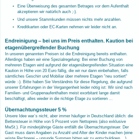
Eine Überweisung des gesamten Betrages vor dem Aufenthalt
akzeptieren wir natürlich auch ;-).
Und unsere Stammkunden müssen nichts mehr anzahlen.
Kreditkarten oder EC-Karten nehmen wir leider nicht an.
Endreinigung ‒ bei uns im Preis enthalten. Kaution bei
etagenübergreifender Buchung
In unseren genannten Preisen ist die Endreinigung bereits enthalten.
Allerdings haben wir eine Spezialregelung: Bei einer Buchung von
mehreren Etagen wird aufgrund der etagenübergreifenden Situation eine
Kaution in Höhe von 20 Euro fällig, die wir nur dann einbehalten, falls
sämtliches Geschirr und Mobiliar über mehrere Etagen "neu sortiert"
würde :-). Bitte haben Sie Verständnis für diese Regelung, die aufgrund
unserer Erfahrungen in der Vergangenheit leider nötig ist: Wir sind nach
Familien- und Gruppenaufenthalten meist exorbitant lange damit
beschäftigt, alles wieder in die richtige Etage zu sortieren ...
Übernachtungssteuer 5 %
Unsere Idee war´s nicht, aber immer häufiger in Deutschland üblich: die
Bettensteuer in Höhe von 5 Prozent vom Nettopreis (also exklusive
MwSt.). Für minderjährige Gäste entfällt die Übernachtungsteuer. Der
Gast muss dann Angaben zu Anzahl und Alter der Kinder machen
(eine
wüste Rechnerei ‒ unrunde Summen bitten wir zu entschuldigen ...).