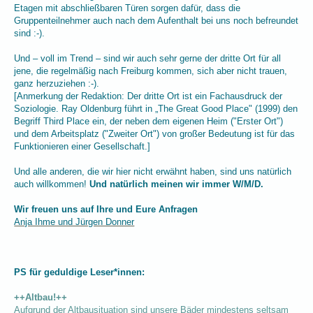
Etagen mit abschließbaren Türen sorgen dafür, dass die
Gruppenteilnehmer auch nach dem Aufenthalt bei uns noch befreundet
sind :-).
Und
–
voll im Trend
–
sind wir auch sehr gerne der dritte Ort für all
jene, die regelmäßig nach Freiburg kommen, sich aber nicht trauen,
ganz herzuziehen :-).
[Anmerkung der Redaktion: Der dritte Ort ist ein Fachausdruck der
Soziologie. Ray Oldenburg führt in „The Great Good Place" (1999) den
Begriff Third Place ein, der neben dem eigenen Heim ("Erster Ort")
und dem Arbeitsplatz ("Zweiter Ort") von großer Bedeutung ist für das
Funktionieren einer Gesellschaft.]
Und alle anderen, die wir hier nicht erwähnt haben, sind uns natürlich
auch willkommen!
Und natürlich meinen wir immer W/M/D.
Wir freuen uns auf Ihre und Eure Anfragen
Anja Ihme und Jürgen Donner
PS für geduldige Leser*innen:
++Altbau!++
Aufgrund der Altbausituation sind unsere Bäder mindestens seltsam