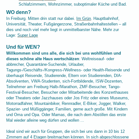
Schlafzimmern, Wohnzimmer, suboptimaler Küche und Bad.
WO denn?
In Freiburg. Mitten drin statt nur dabei.
Im Grün
. Hauptbahnhof,
Universität, Theater, Fußgängerzone, Straßenbahnhaltestellen – all
dies und noch viel mehr liegt in unmittelbarster Nähe. Mehr zur
Lage:
Super Lage
Und für WEN?
Willkommen sind uns alle, die sich bei uns wohlfühlen und
dieses schöne alte Haus wertschätzen
: Weltreiseauf- oder
abbrecher, Quarantäne-Suchende, Urlauber,
Tagungs-/Geschäfts-/
Kongress-/Wellness- oder Health-Reisende und
überhaupt Reisende,
Studierende, Eltern von Studierenden, DIA-
Absolventen, VWA-Studenten, sich-Fortbildende, ISW-Dozenten,
Teilnehmer am Freiburg Halb-/Marathon, ZMF-Besucher, Tango-
Festival-Besucher, Besucher oder Mitarbeitende des Konzerthauses
oder Theaters oder Jazzhauses oder Jos Fritz oder eines Museums,
Motorradfahrer, Mountainbiker, Rennradler, E-Biker, Jogger, Walker,
Spazier- und Müßiggänger, Familien, gerne auch große. Mit Kindern
und Oma und Opa. Oder Mamas, die nach dem Abstillen das erste
Mal wieder alleine weg dürfen und wollen ...
Ideal sind wir auch für Gruppen, die sich bei uns dann in 10 bis 12
Zimmern auf 4 Etagen breitmachen können. In sich abgeschlossene