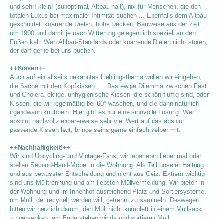
und sehr! klein! (suboptimal, Altbau halt), nix für Menschen, die den
totalen Luxus bei maximaler Intimität suchen ... Ebenfalls dem Altbau
geschuldet: knarrende Dielen, hohe Decken, Bauweise aus der Zeit
um 1900 und damit je nach Witterung gelegentlich speziell an den
Füßen kalt. Wen Altbau-Standards oder knarrende Dielen nicht stören,
der darf gerne bei uns buchen.
++Kissen++
Auch auf ein allseits bekanntes Lieblingsthema wollen wir eingehen,
die Sache mit den Kopfkissen …: Das ewige Dilemma zwischen Pest
und Cholera, eklige, unhygienische Kissen, die schön fluffig sind, oder
Kissen, die wir regelmäßig bei 60° waschen, und die dann natürlich
irgendwann knubbeln. Hier gibt es nur eine sinnvolle Lösung: Wer
absolut nachvollziehbarerweise sehr viel Wert auf das absolut
passende Kissen legt, bringe seins gerne einfach selber mit.
++Nachhaltigkeit!++
Wir sind Upcycling- und Vintage-Fans, wir reparieren lieber mal oder
stellen Second-Hand-Möbel in die Wohnung. Als Teil unserer Haltung
und aus bewusster Entscheidung und nicht aus Geiz. Extrem wichtig
sind uns Mülltrennung und am liebsten Müllvermeidung. Wir bieten in
der Wohnung und im Innenhof ausreichend Platz und Sortiersysteme,
um Müll, der recycelt werden will, getrennt zu sammeln. Deswegen
bitten wir herzlich darum, den Müll nicht komplett in einem Müllsack
zu versenken, am Ende stehen wir da und sortieren Müll