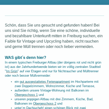
Schön, dass Sie uns gesucht und gefunden haben! Bei
uns sind Sie richtig, wenn Sie eine schöne, individuelle
und bezahlbare Unterkunft mitten in Freiburg suchen, ein
Faible für Vintage und Upcycling haben, nicht rauchen
und gerne Müll trennen oder noch lieber vermeiden.
WAS gibt´s denn hier?
In einem typischen Freiburger Altbau (der übrigens rot und nicht grün
ist) aus der Jahrhundertwende bieten wir im völlig zentralen Stadtteil
"
Im Grün
" auf vier Etagen und nur für Nichtraucher und Mülltrenner
oder noch besser Müllvermeider:
ein
gut ausgestattetes Ferienapartment
im Hochparterre mit
zwei Doppelzimmern, Wohnzimmer, Küche und Terrasse,
außerdem unsere Vintage-Wohnung mit Balkonen im
Obergeschoss 1
und
unseren poppigen Altbau mit drei Zimmern, Küche, Bad,
Balkonen im
Obergeschoss 2
und
unter´m Dach
jucheh!
einen schönen Blick mit zwei