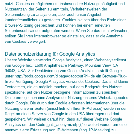
nutzt. Cookies ermöglichen es, insbesondere Nutzungshäufigkeit und
Nutzeranzahl der Seiten zu ermitteln, Verhaltensweisen der
Seitennutzung zu analysieren, aber auch unser Angebot
kundenfreundlicher zu gestalten. Cookies bleiben über das Ende einer
Browser-Sitzung gespeichert und können bei einem erneuten
Seitenbesuch wieder aufgerufen werden. Wenn Sie das nicht wünschen,
sollten Sie Ihren Internetbrowser so einstellen, dass er die Annahme
von Cookies verweigert.
Datenschutzerklärung für Google Analytics
Unsere Website verwendet Google Analytics, einen Webanalysedienst
von Google Inc., 1600 Amphitheatre Parkway, Mountain View, CA
94043, USA. Zur Deaktivierung von Google Analytiscs stellt Google
unter
http://tools.google.com/dlpage/gaoptout?hl=de
ein Browser-Plug-
In zur Verfügung. Google Analytics verwendet Cookies. Das sind kleine
Textdateien, die es möglich machen, auf dem Endgerät des Nutzers
spezifische, auf den Nutzer bezogene Informationen zu speichern.
Diese ermöglichen eine Analyse der Nutzung unseres Websitangebotes
durch Google. Die durch den Cookie erfassten Informationen über die
Nutzung unserer Seiten (einschließlich Ihrer IP-Adresse) werden in der
Regel an einen Server von Google in den USA übertragen und dort
gespeichert. Wir weisen darauf hin, dass auf dieser Website Google
Analytics um den Code „gat._anonymizeIp();“ erweitert wurde, um eine
anonymisierte Erfassung von IP-Adressen (sog. IP-Masking) zu